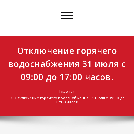
Skip
to
Показать/
content
Скрыть
навигацию
НМПОКИТС
Нарьян-Марское муниципальное унитарное предприятие
объединенных котельных и тепловых сетей
Отключение горячего
водоснабжения 31 июля с
09:00 до 17:00 часов.
Главная
Отключение горячего водоснабжения 31 июля с 09:00 до
17:00 часов.